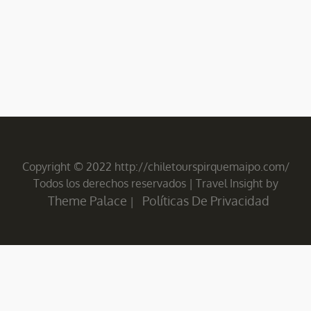
Copyright © 2022 http://chiletourspirquemaipo.com/
Todos los derechos reservados
|
Travel Insight by
Theme Palace
Políticas De Privacidad
|