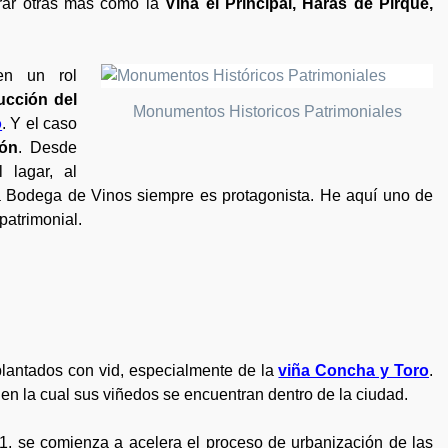
rar otras más como la
Viña el Principal, Haras de Pirque,
en un rol
ucción del
Monumentos Historicos Patrimoniales
o
. Y el caso
lón
. Desde
 lagar, al
la Bodega de Vinos siempre es protagonista. He aquí uno de
patrimonial.
plantados con vid, especialmente de la
viña Concha y Toro
.
en la cual sus viñedos se encuentran dentro de la ciudad.
, se comienza a acelera el proceso de urbanización de las