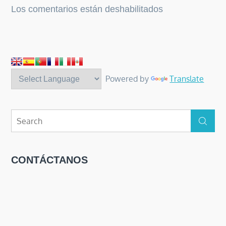
en
Los comentarios están deshabilitados
Cajón
del
Maipo
Tour
Powered by
Translate
Search
Search
for:
CONTÁCTANOS