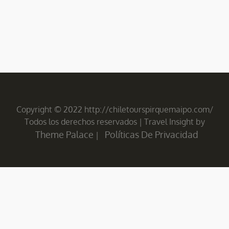
Copyright © 2022 http://chiletourspirquemaipo.com/
Todos los derechos reservados
|
Travel Insight by
Theme Palace
Políticas De Privacidad
|