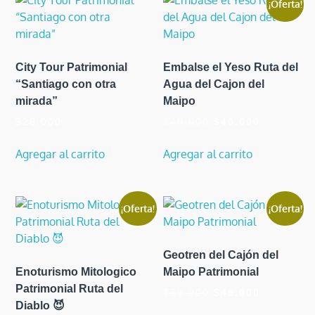
¡Oferta!
City Tour Patrimonial
Embalse el Yeso Ruta del
“Santiago con otra
Agua del Cajon del
mirada”
Maipo
El
El
$
28.000
$
49.000
$
40.000
precio
precio
original
actual
Agregar al carrito
Agregar al carrito
era:
es:
$49.000.
$40.000.
¡Oferta!
¡Oferta!
Geotren del Cajón del
Enoturismo Mitologico
Maipo Patrimonial
Patrimonial Ruta del
El
El
$
59.000
$
49.000
Diablo 😈
precio
precio