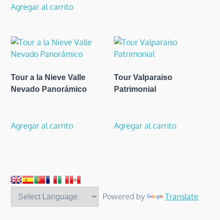
original
actual
Agregar al carrito
era:
es:
$65.000.
$59.000.
Tour a la Nieve Valle
Tour Valparaiso
Nevado Panorámico
Patrimonial
$
34.000
$
49.000
Agregar al carrito
Agregar al carrito
Powered by
Translate