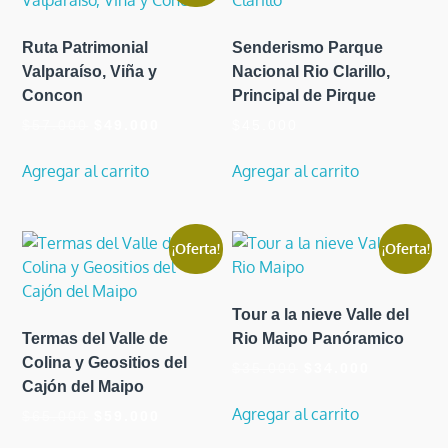
Ruta Patrimonial
Senderismo Parque
Valparaíso, Viña y
Nacional Rio Clarillo,
Concon
Principal de Pirque
El
El
$
57.000
$
49.000
$
45.000
precio
precio
original
actual
Agregar al carrito
Agregar al carrito
era:
es:
$57.000.
$49.000.
¡Oferta!
¡Oferta!
Tour a la nieve Valle del
Termas del Valle de
Rio Maipo Panóramico
Colina y Geositios del
El
El
$
35.000
$
34.000
Cajón del Maipo
precio
precio
original
actual
Agregar al carrito
El
El
$
65.000
$
59.000
era:
es:
precio
precio
$35.000.
$34.000.