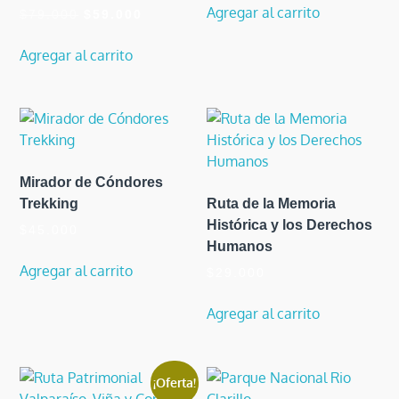
original
actual
Agregar al carrito
El
El
$
79.000
$
59.000
era:
es:
precio
precio
$59.000.
$49.000.
original
actual
Agregar al carrito
era:
es:
$79.000.
$59.000.
Mirador de Cóndores
Trekking
Ruta de la Memoria
Histórica y los Derechos
$
45.000
Humanos
Agregar al carrito
$
29.000
Agregar al carrito
¡Oferta!