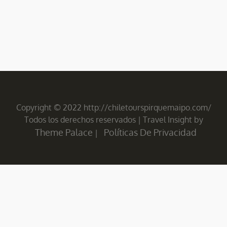
Copyright © 2022 http://chiletourspirquemaipo.com/
Todos los derechos reservados
|
Travel Insight by
Theme Palace
Políticas De Privacidad
|