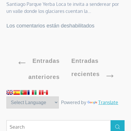
Santiago Parque Yerba Loca te invita a senderear por
un valle donde los glaciares cuentan la…
en
Los comentarios están deshabilitados
Parque
Yerba
Loca
Navegación
Entradas
Entradas
recientes
de
anteriores
entradas
Powered by
Translate
Search
Search
for: