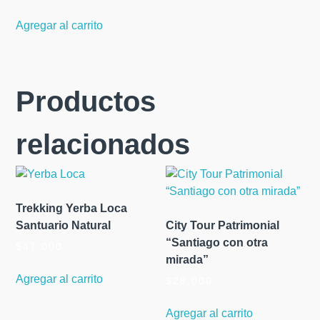
precio
precio
original
actual
Agregar al carrito
era:
es:
$59.000.
$48.000.
Productos
relacionados
Trekking Yerba Loca
Santuario Natural
City Tour Patrimonial
“Santiago con otra
$
47.000
mirada”
Agregar al carrito
$
28.000
Agregar al carrito