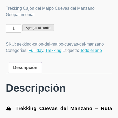
precio
precio
original
actual
Trekking Cajón del Maipo Cuevas del Manzano
era:
es:
Geopatrimonial
$44.000.
$40.000.
Trekking
Agregar al carrito
Cuevas
del
SKU:
trekking-cajon-del-maipo-cuevas-del-manzano
Manzano
Categorías:
Full day
,
Trekking
Etiqueta:
Todo el año
cantidad
Descripción
Descripción
🏔️ Trekking Cuevas del Manzano – Ruta