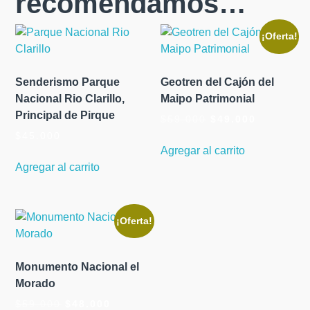
recomendamos…
¡Oferta!
Senderismo Parque
Geotren del Cajón del
Nacional Rio Clarillo,
Maipo Patrimonial
Principal de Pirque
El
El
$
59.000
$
49.000
precio
precio
$
45.000
original
actual
Agregar al carrito
era:
es:
Agregar al carrito
$59.000.
$49.000.
¡Oferta!
Monumento Nacional el
Morado
El
El
$
59.000
$
48.000