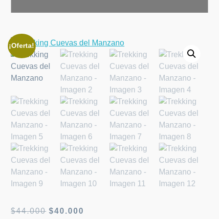
¡Oferta!
El
El
$
44.000
$
40.000